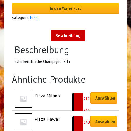
In den Warenkorb
Kategorie:
Pizza
Beschreibung
Beschreibung
Schinken, frische Champignons, Ei
Ähnliche Produkte
Pizza Milano
Auswählen
CHF
21.00
–
CHF
34.00
Pizza Hawaii
Auswählen
CHF
17.00
–