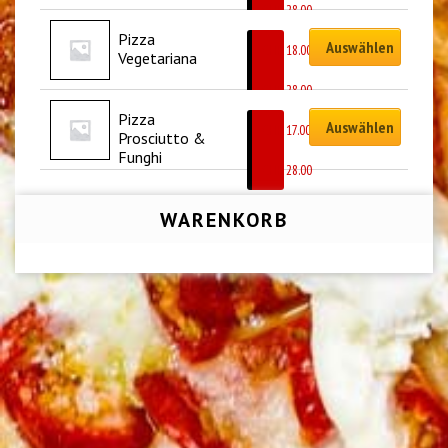
CHF
28.00
Pizza 
Auswählen
CHF
18.00
Vegetariana
–
CHF
28.00
Pizza 
Auswählen
CHF
17.00
Prosciutto & 
–
Funghi
CHF
28.00
WARENKORB