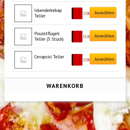
Iskenderkebap 
Auswählen
CHF
17.00
Teller
Pouletflügeli 
Auswählen
CHF
15.00
Teller (5 Stück)
Cevapcici Teller
Auswählen
CHF
17.00
WARENKORB