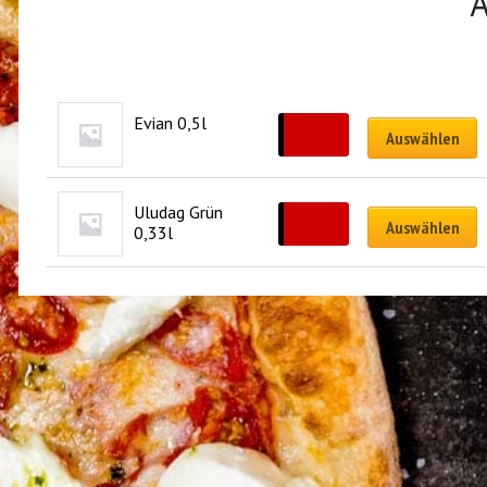
Ä
Evian 0,5l
CHF
4.00
Auswählen
Uludag Grün 
CHF
3.00
Auswählen
0,33l