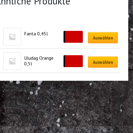
hnliche Produkte
Fanta 0,45l
CHF
4.00
Auswählen
Uludag Orange 
CHF
4.00
Auswählen
0,5l