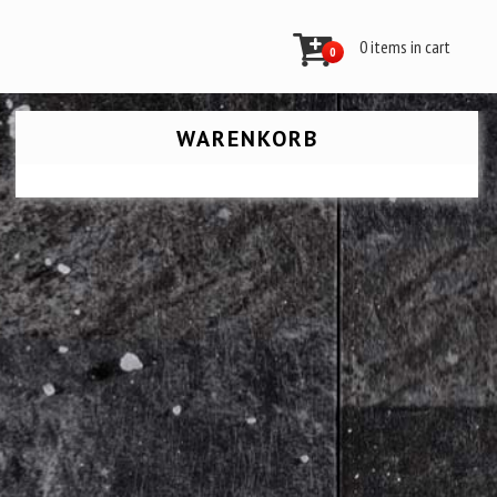
0 items in cart
0
WARENKORB