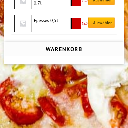
CHF
20.00
0,7l
Epesses 0,5l
Auswählen
CHF
15.00
WARENKORB