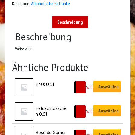
Kategorie:
Alkoholische Getränke
Beschreibung
Beschreibung
Weisswein
Ähnliche Produkte
Efes 0,5l
Auswählen
CHF
5.00
Feldschlössche
Auswählen
CHF
5.00
n 0,5l
Rosé de Gamei 
Auswählen