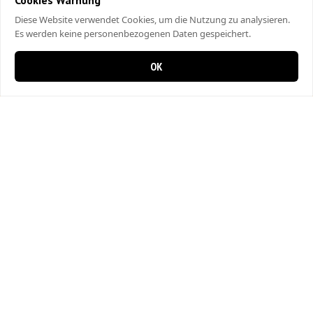
Cookies Warnung
Diese Website verwendet Cookies, um die Nutzung zu analysieren.
Es werden keine personenbezogenen Daten gespeichert.
OK
0 items in cart
0
West Point Pizzeria