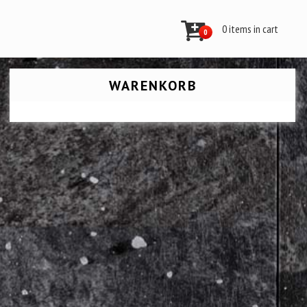
0 items in cart
0
WARENKORB