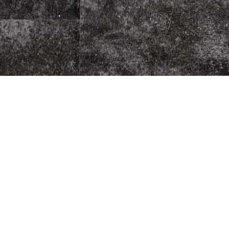
t Pizzeria
Fleischherkunft
Datenschutz
sse 11
Impressum
AGB
Jugendschutz