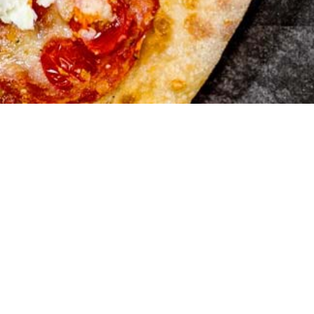
West Poin
Brunngrabenstra
4500 Solothurn
032 623 09 20