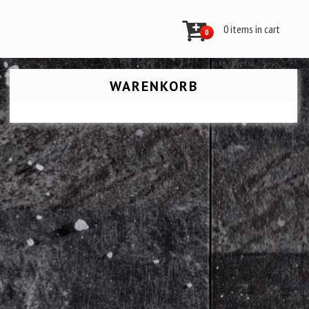
0 items in cart
0
WARENKORB