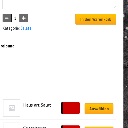
In den Warenkorb
Kategorie:
Salate
hreibung
Haus art Salat
CHF
12.00
Auswählen