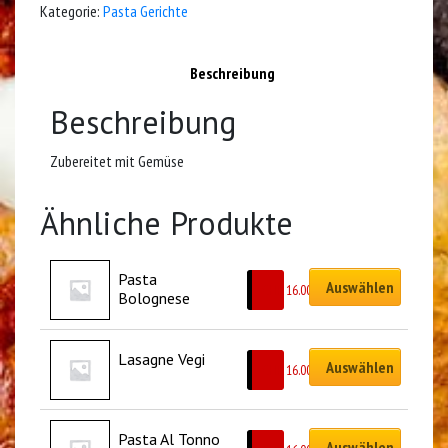
Kategorie:
Pasta Gerichte
Beschreibung
Beschreibung
Zubereitet mit Gemüse
Ähnliche Produkte
Pasta 
Auswählen
CHF
16.00
Bolognese
Lasagne Vegi
Auswählen
CHF
16.00
Pasta Al Tonno
Auswählen