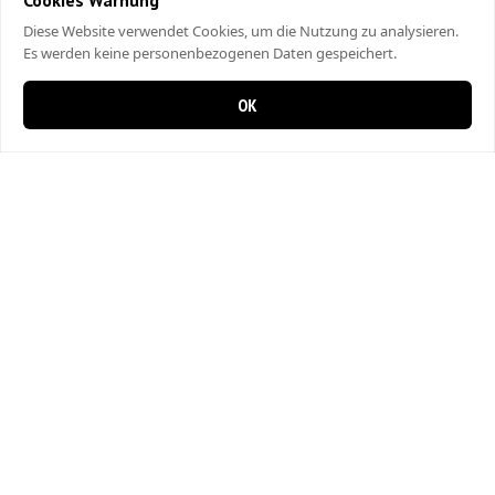
Cookies Warnung
Diese Website verwendet Cookies, um die Nutzung zu analysieren.
Es werden keine personenbezogenen Daten gespeichert.
OK
0 items in cart
0
West Point Pizzeria