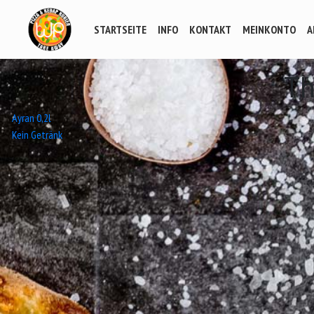
STARTSEITE
INFO
KONTAKT
MEINKONTO
A
T
Beitrags-
Ayran 0,2l
Kein Getränk
Navigation