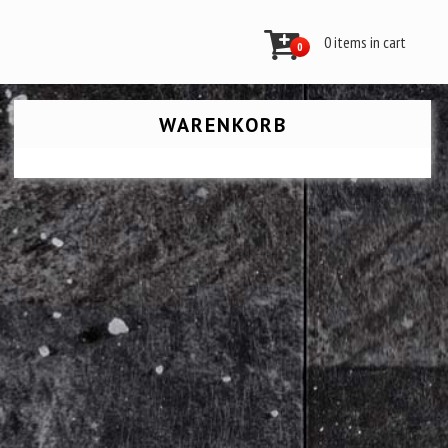
0 items in cart
0
WARENKORB