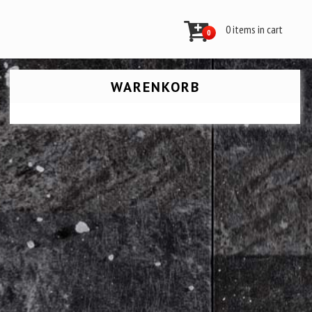
0 items in cart
0
WARENKORB