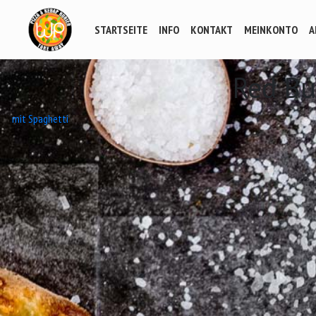
STARTSEITE
INFO
KONTAKT
MEINKONTO
A
Red Bu
Beitrags-
mit Spaghetti
Navigation