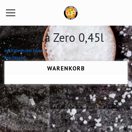
Cola Zero 0,45l
Beitrags-
mit Italienischer Sauce
Kein Dessert
Navigation
WARENKORB