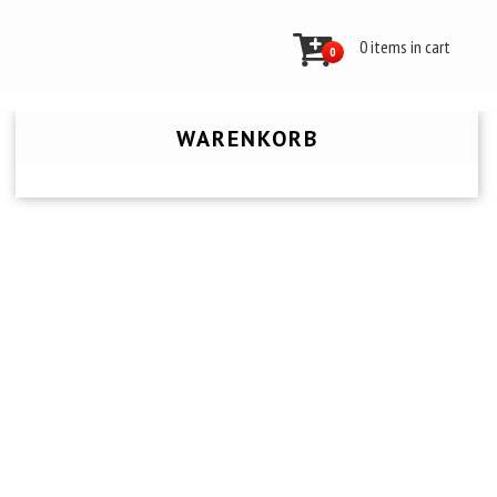
0 items in cart
0
WARENKORB