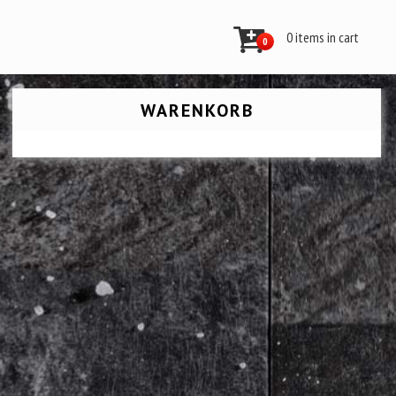
0 items in cart
0
WARENKORB