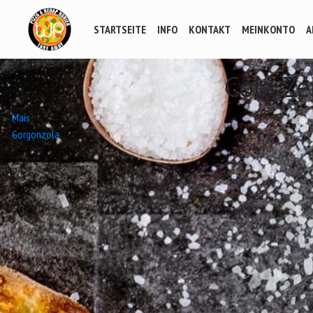
STARTSEITE
INFO
KONTAKT
MEINKONTO
A
Cola Ze
Beitrags-
Mais
Gorgonzola
Navigation